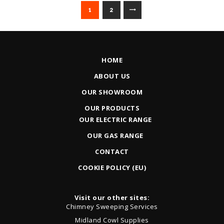
POSTS
>
PAGE
1
PAGE
2
PAGINATION
HOME
ABOUT US
OUR SHOWROOM
OUR PRODUCTS
OUR ELECTRIC RANGE
OUR GAS RANGE
CONTACT
COOKIE POLICY (EU)
Visit our other sites:
Chimney Sweeping Services
Midland Cowl Supplies